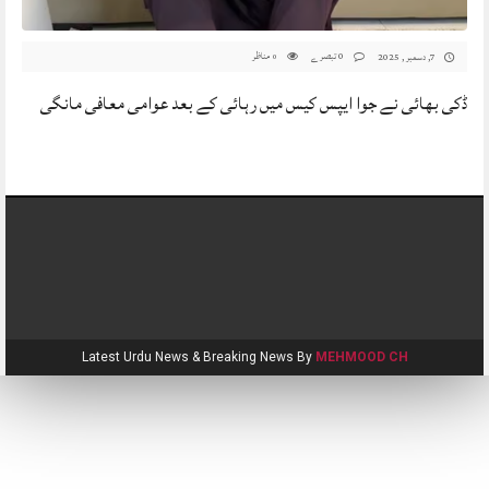
0 تبصرے
مناظر
7, دسمبر , 2025
0
ڈکی بھائی نے جوا ایپس کیس میں رہائی کے بعد عوامی معافی مانگی
Latest Urdu News & Breaking News By
MEHMOOD CH