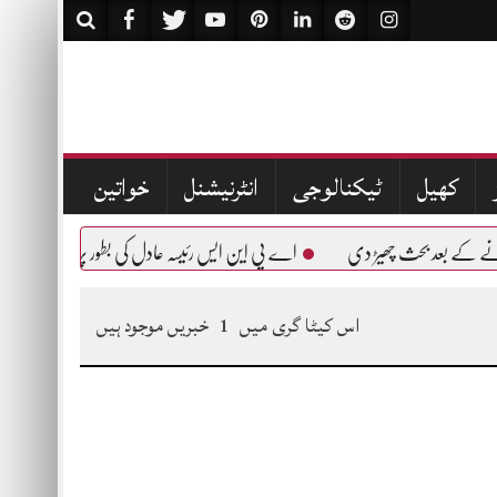
کھیل
ٹیکنالوجی
انٹرنیشنل
خواتین
ے کے بعد بحث چھیڑ دی
اے پی این ایس رئیسہ عادل کی بطور پرنسپل انفارمیشن آفیس
اس کیٹا گری میں
1
خبریں موجود ہیں