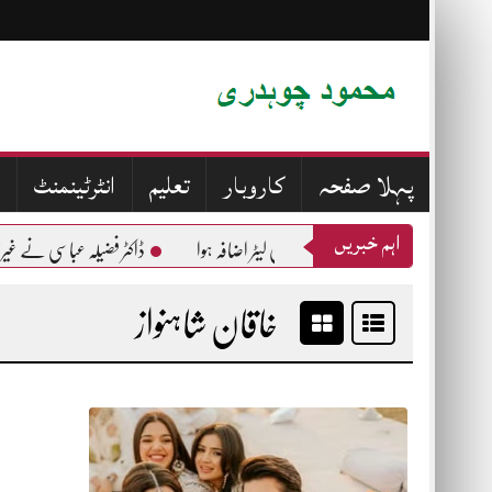
Skip
to
content
پہلا صفحہ
کاروبار
تعلیم
انٹرٹینمنٹ
اہم خبریں
ڈاکٹر فضیلہ عباسی نے غیر قا
خاقان شاہنواز