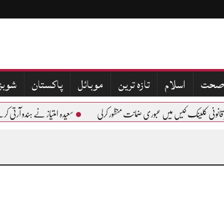
صحت
اسلام
تازہ ترین
موبائل
پاکستان
شوبز
نونی کلینک کیس میں عبوری ضمانت منظور کرلی
سعیدہ امتیاز نے ہندو آرتی کرن