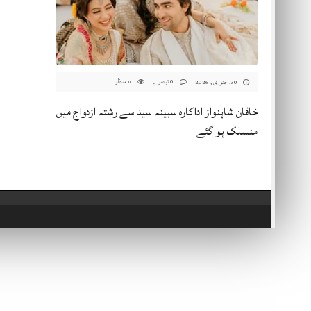
0 تبصرے
مناظر
30, جنوری , 2026
0
خاقان شاہنواز اداکارہ سبینہ سید سے رشتہ ازدواج میں
منسلک ہو گئے