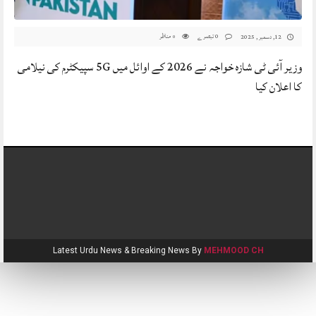
0 تبصرے
مناظر
12, دسمبر , 2025
0
وزیر آئی ٹی شازہ خواجہ نے 2026 کے اوائل میں 5G سپیکٹرم کی نیلامی
کا اعلان کیا
Latest Urdu News & Breaking News By
MEHMOOD CH