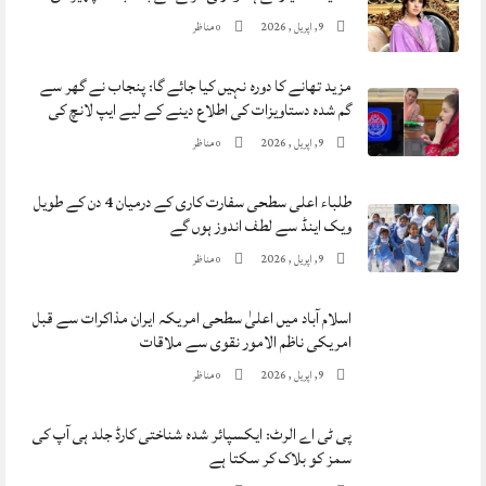
9, اپریل , 2026
مناظر
0
مزید تھانے کا دورہ نہیں کیا جائے گا: پنجاب نے گھر سے
گم شدہ دستاویزات کی اطلاع دینے کے لیے ایپ لانچ کی
9, اپریل , 2026
مناظر
0
طلباء اعلی سطحی سفارت کاری کے درمیان 4 دن کے طویل
ویک اینڈ سے لطف اندوز ہوں گے
9, اپریل , 2026
مناظر
0
اسلام آباد میں اعلیٰ سطحی امریکہ ایران مذاکرات سے قبل
امریکی ناظم الامور نقوی سے ملاقات
9, اپریل , 2026
مناظر
0
پی ٹی اے الرٹ: ایکسپائر شدہ شناختی کارڈ جلد ہی آپ کی
سمز کو بلاک کر سکتا ہے