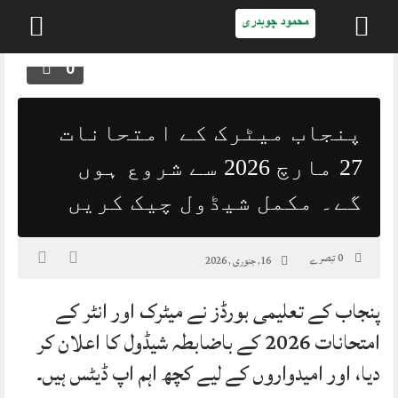
Skip
0
to
content
پنجاب میٹرک کے امتحانات
27 مارچ 2026 سے شروع ہوں
گے۔ مکمل شیڈول چیک کریں
0 تبصرے
16, جنوری , 2026
پنجاب کے تعلیمی بورڈز نے میٹرک اور انٹر کے
امتحانات 2026 کے باضابطہ شیڈول کا اعلان کر
دیا، اور امیدواروں کے لیے کچھ اہم اپ ڈیٹس ہیں۔