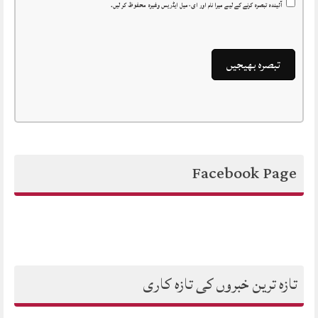
آئیندہ تبصرہ کرنے کے لیے میرا نام اور ای-میل ایڈریس وغیرہ محفوظ کر لیں۔
Facebook Page
تازہ ترین خبروں کی تازہ کاری