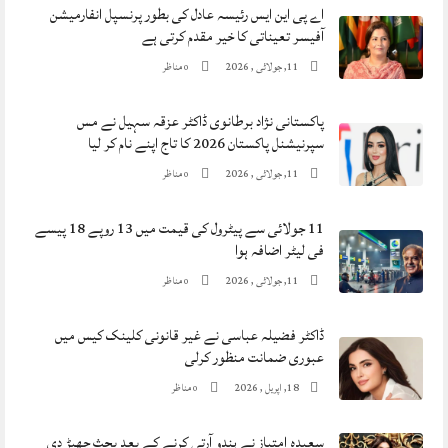
اے پی این ایس رئیسہ عادل کی بطور پرنسپل انفارمیشن
آفیسر تعیناتی کا خیر مقدم کرتی ہے
11, جولائی , 2026
مناظر
0
پاکستانی نژاد برطانوی ڈاکٹر عزقہ سہیل نے مس ​​
سپرنیشنل پاکستان 2026 کا تاج اپنے نام کر لیا
11, جولائی , 2026
مناظر
0
11 جولائی سے پیٹرول کی قیمت میں 13 روپے 18 پیسے
فی لیٹر اضافہ ہوا
11, جولائی , 2026
مناظر
0
ڈاکٹر فضیلہ عباسی نے غیر قانونی کلینک کیس میں
عبوری ضمانت منظور کرلی
18, اپریل , 2026
مناظر
0
سعیدہ امتیاز نے ہندو آرتی کرنے کے بعد بحث چھیڑ دی