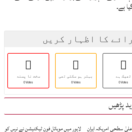
یا ہے۔
رائے کا اظہار کریں
ٹھیک ہے
بہتر ہو سکتی تھی
سخت نا پسند
0 Votes
0 Votes
0 Votes
د پڑھیں
اعلیٰ سطحی امریکہ ایران
لاہور میں موبائل فون ٹیکنیشن نے نرس کو