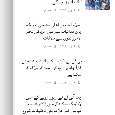
لطف اندوز ہوں گے
9, اپریل , 2026
مناظر
0
اسلام آباد میں اعلیٰ سطحی امریکہ
ایران مذاکرات سے قبل امریکی ناظم
الامور نقوی سے ملاقات
9, اپریل , 2026
مناظر
0
پی ٹی اے الرٹ: ایکسپائر شدہ شناختی
کارڈ جلد ہی آپ کی سمز کو بلاک کر
سکتا ہے
9, اپریل , 2026
مناظر
0
ایف آئی اے نے اربوں روپے کے منی
لانڈرنگ سکینڈل میں ڈاکٹر فضیلہ
عباسی کے خلاف نئی تحقیقات شروع