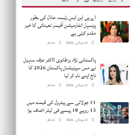
اے پی این ایس رئیسہ عادل کی بطور
پرنسپل انفارمیشن آفیسر تعیناتی کا خیر
مقدم کرتی ہے
11, جولائی , 2026
مناظر
0
پاکستانی نژاد برطانوی ڈاکٹر عزقہ سہیل
نے مس ​​سپرنیشنل پاکستان 2026 کا
تاج اپنے نام کر لیا
11, جولائی , 2026
مناظر
0
11 جولائی سے پیٹرول کی قیمت میں
13 روپے 18 پیسے فی لیٹر اضافہ ہوا
11, جولائی , 2026
مناظر
0