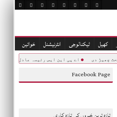
کھیل
ٹیکنالوجی
انٹرنیشنل
خواتین
ھیڑ دی
اے پی این ایس رئیسہ عادل کی بطور پر
Facebook Page
تازہ ترین خبروں کی تازہ کاری