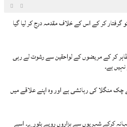
و گرفتار کر کے اس کے خلاف مقدمہ درج کر لیا گیا
 ظاہر کر کے مریضوں کے لواحقین سے رشوت لے رہی
 نہیں ہے۔
ے چک منگلا کی رہائشی ہے اور وہ اپنے علاقے میں
 بہانہ کرکے شہریوں سے ہزاروں روپے بٹورے۔ اسے