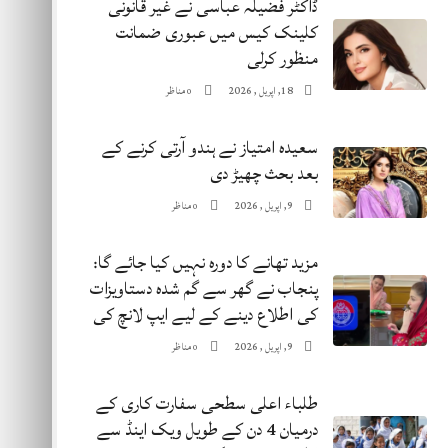
ڈاکٹر فضیلہ عباسی نے غیر قانونی
کلینک کیس میں عبوری ضمانت
منظور کرلی
18, اپریل , 2026
مناظر
0
سعیدہ امتیاز نے ہندو آرتی کرنے کے
بعد بحث چھیڑ دی
9, اپریل , 2026
مناظر
0
مزید تھانے کا دورہ نہیں کیا جائے گا:
پنجاب نے گھر سے گم شدہ دستاویزات
کی اطلاع دینے کے لیے ایپ لانچ کی
9, اپریل , 2026
مناظر
0
طلباء اعلی سطحی سفارت کاری کے
درمیان 4 دن کے طویل ویک اینڈ سے