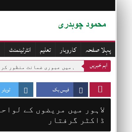
Skip
to
content
پہلا صفحہ
کاروبار
تعلیم
انٹرٹینمنٹ
اہم خبریں
قانونی کلینک کیس میں عبوری ضمانت منظور کرلی
فیس بک
ٹویٹر
لاہور میں مریضوں کے لواحق
ڈاکٹر گرفتار