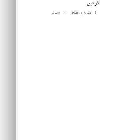
کر دیں
26, مارچ , 2026
مناظر
0