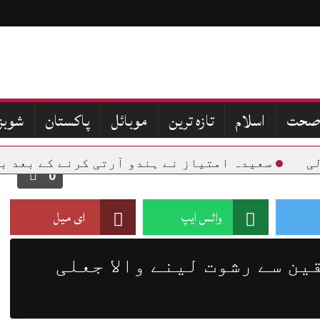
صحت
اسلام
تازہ ترین
موبائل
پاکستان
شوبز
سعیدہ امتیاز نے ہندو آرتی کرنے کے بعد بحث چ
0
واٹس ایپ
ای میل
ین سے رشوت لینے والا جعلی