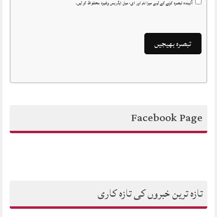
آئیندہ تبصرہ کرنے کے لیے میرا نام اور ای-میل ایڈریس وغیرہ محفوظ کر لیں۔
Facebook Page
تازہ ترین خبروں کی تازہ کاری