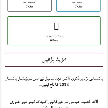
اچھی ہے
ٹھیک ہے
0 Votes
0 Votes
بہت اچھی ہے
0 Votes
مزید پڑھیں
پاکستانی نژاد برطانوی ڈاکٹر عزقہ سہیل نے مس ​​سپرنیشنل پاکستان
2026 کا تاج اپنے…
ڈاکٹر فضیلہ عباسی نے غیر قانونی کلینک کیس میں عبوری
ضمانت منظور کرلی