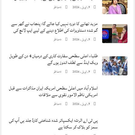
9, اپریل , 2026
مناظر
0
مزید تھانے کا دورہ نہیں کیا جائے گا: پنجاب نے گھر سے
گم شدہ دستاویزات کی اطلاع دینے کے لیے ایپ لانچ کی
9, اپریل , 2026
مناظر
0
طلباء اعلی سطحی سفارت کاری کے درمیان 4 دن کے طویل
ویک اینڈ سے لطف اندوز ہوں گے
9, اپریل , 2026
مناظر
0
اسلام آباد میں اعلیٰ سطحی امریکہ ایران مذاکرات سے قبل
امریکی ناظم الامور نقوی سے ملاقات
9, اپریل , 2026
مناظر
0
پی ٹی اے الرٹ: ایکسپائر شدہ شناختی کارڈ جلد ہی آپ کی
سمز کو بلاک کر سکتا ہے