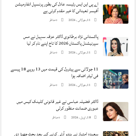
اے پی این ایس رئیسہ عادل کی بطور پرنسپل انفارمیشن
آفیسر تعیناتی کا خیر مقدم کرتی ہے
11, جولائی , 2026
مناظر
0
پاکستانی نژاد برطانوی ڈاکٹر عزقہ سہیل نے مس ​​
سپرنیشنل پاکستان 2026 کا تاج اپنے نام کر لیا
11, جولائی , 2026
مناظر
0
11 جولائی سے پیٹرول کی قیمت میں 13 روپے 18 پیسے
فی لیٹر اضافہ ہوا
11, جولائی , 2026
مناظر
0
ڈاکٹر فضیلہ عباسی نے غیر قانونی کلینک کیس میں
عبوری ضمانت منظور کرلی
18, اپریل , 2026
مناظر
0
سعیدہ امتیاز نے ہندو آرتی کرنے کے بعد بحث چھیڑ دی