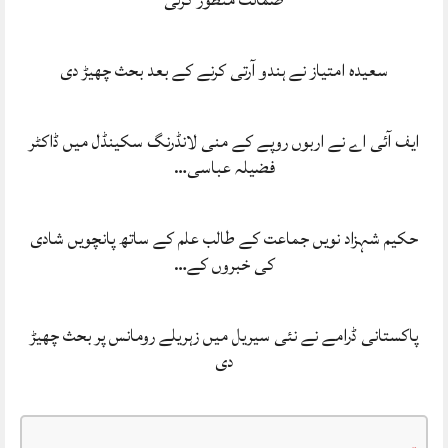
سعیدہ امتیاز نے ہندو آرتی کرنے کے بعد بحث چھیڑ دی
ایف آئی اے نے اربوں روپے کے منی لانڈرنگ سکینڈل میں ڈاکٹر
فضیلہ عباسی…
حکیم شہزاد نویں جماعت کے طالب علم کے ساتھ پانچویں شادی
کی خبروں کے…
پاکستانی ڈرامے نے نئی سیریل میں زہریلے رومانس پر بحث چھیڑ
دی