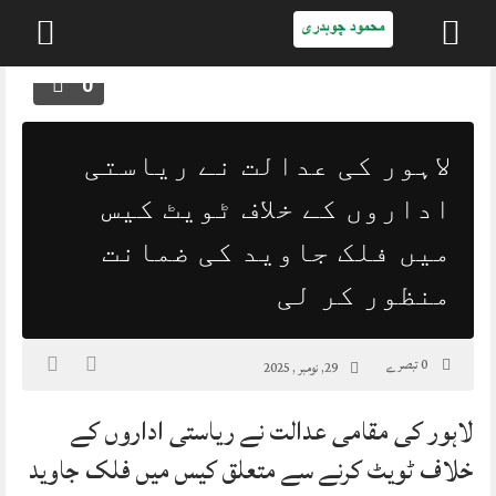
Skip
0
to
content
لاہور کی عدالت نے ریاستی
اداروں کے خلاف ٹویٹ کیس
میں فلک جاوید کی ضمانت
منظور کر لی
0 تبصرے
29, نومبر , 2025
لاہور کی مقامی عدالت نے ریاستی اداروں کے
خلاف ٹویٹ کرنے سے متعلق کیس میں فلک جاوید